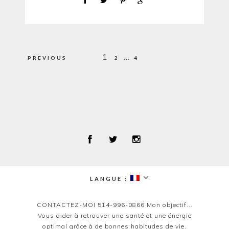
Pagination
1
…
PREVIOUS
2
4
des
publications
LANGUE :
expand
child
menu
CONTACTEZ-MOI 514-996-0866 Mon objectif...
Vous aider à retrouver une santé et une énergie
optimal grâce à de bonnes habitudes de vie.