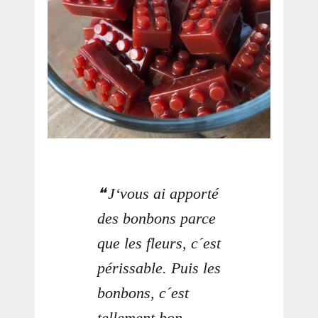
J
‘vous ai apporté
des
bonbons
parce
que les fleurs, c´est
périssable. Puis
les
bonbons
, c´est
tellement bon … –