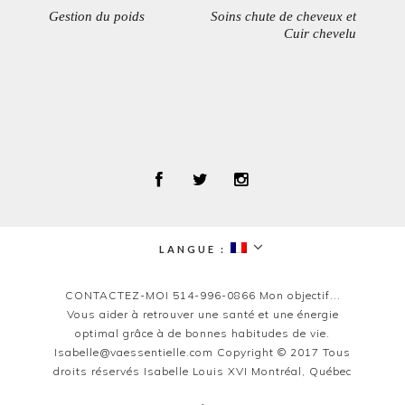
de
Gestion du poids
Soins chute de cheveux et
PREVIOUS
NEXT
l’article
Cuir chevelu
POST:
POST:
LANGUE :
expand
child
menu
CONTACTEZ-MOI 514-996-0866 Mon objectif...
Vous aider à retrouver une santé et une énergie
optimal grâce à de bonnes habitudes de vie.
Isabelle@vaessentielle.com Copyright © 2017 Tous
droits réservés Isabelle Louis XVI Montréal, Québec