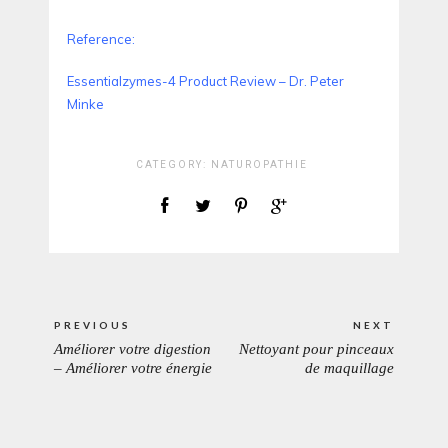
Reference:
Essentialzymes-4 Product Review – Dr. Peter
Minke
CATEGORY:
NATUROPATHIE
Navigation
PREVIOUS
NEXT
de
Améliorer votre digestion
Nettoyant pour pinceaux
PREVIOUS
NEXT
l’article
– Améliorer votre énergie
de maquillage
POST:
POST: