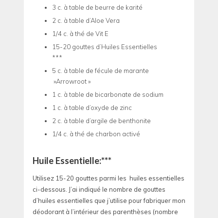
3 c. à table de beurre de karité
2 c. à table d’Aloe Vera
1/4 c. à thé de Vit E
15-20 gouttes d’Huiles Essentielles
***
5 c. à table de fécule de marante
»Arrowroot »
1 c. à table de bicarbonate de sodium
1 c. à table d’oxyde de zinc
2 c. à table d’argile de benthonite
1/4 c. à thé de charbon activé
Huile Essentielle:***
Utilisez 15-20 gouttes parmi les huiles essentielles
ci-dessous. J’ai indiqué le nombre de gouttes
d’huiles essentielles que j’utilise pour fabriquer mon
déodorant à l’intérieur des parenthèses (nombre