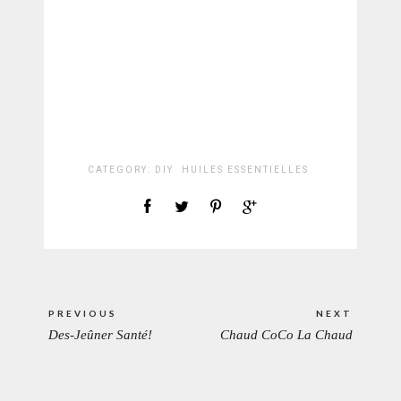
CATEGORY:
DIY
HUILES ESSENTIELLES
Navigation
PREVIOUS
NEXT
de
Des-Jeûner Santé!
Chaud CoCo La Chaud
PREVIOUS
NEXT
l’article
POST:
POST: